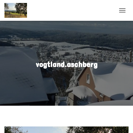
N
A
V
I
G
A
T
I
O
vogtland.aschberg
N
U
M
S
C
H
A
L
T
E
N