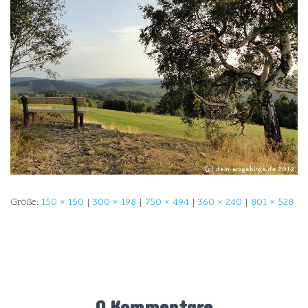
Größe:
150 × 150
|
300 × 198
|
750 × 494
|
360 × 240
|
801 × 528
0 Kommentare